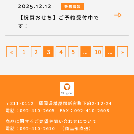
2025.12.12
新着情報
【祝賀おせち】ご予約受付中で
す！
«
1
2
3
4
5
...
10
...
»
〒811-0112 福岡県糟屋郡新宮町下府2-12-24
電話：
092-410-2605
FAX：092-410-2608
商品に関するご要望や問い合わせについて
電話：
092-410-2610
（商品部直通）