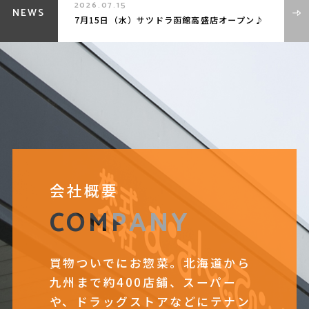
2026.07.15
NEWS
7月15日（水）サツドラ函館高盛店オープン♪
会社概要
COMPANY
買物ついでにお惣菜。北海道から
九州まで約400店鋪、スーパー
や、ドラッグストアなどにテナン