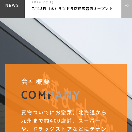
2026.07.15
NEWS
7月15日（水）サツドラ函館高盛店オープン♪
会社概要
COMPANY
買物ついでにお惣菜。北海道から
九州まで約400店鋪、スーパー
や、ドラッグストアなどにテナン